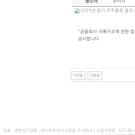
관리자
글쓴이
2025년 정기 주주총회 결과 공
"금융회사 지배구조에 관한 법률
공시합니다.
이전글
다음글
대표 : 경병선 | 상호 : 파이브트리자산운용 주식회사 | 사업자번호 : 637-86-0142