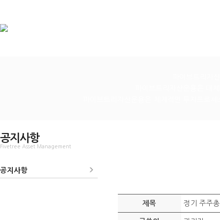
파이브트리자산
파이브트리자산운용은 대체투
파이브트리자산운용은 체계적인 투자프로세스의
공지사항
Fivetree Asset Management
공지사항
정기 주주총
제목